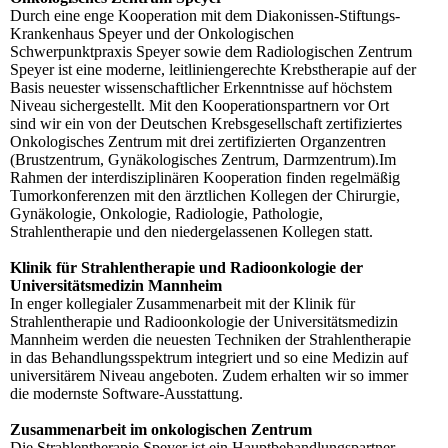
Durch eine enge Kooperation mit dem Diakonissen-Stiftungs-
Krankenhaus Speyer und der Onkologischen
Schwerpunktpraxis Speyer sowie dem Radiologischen Zentrum
Speyer ist eine moderne, leitliniengerechte Krebstherapie auf der
Basis neuester wissenschaftlicher Erkenntnisse auf höchstem
Niveau sichergestellt. Mit den Kooperationspartnern vor Ort
sind wir ein von der Deutschen Krebsgesellschaft zertifiziertes
Onkologisches Zentrum mit drei zertifizierten Organzentren
(Brustzentrum, Gynäkologisches Zentrum, Darmzentrum).Im
Rahmen der interdisziplinären Kooperation finden regelmäßig
Tumorkonferenzen mit den ärztlichen Kollegen der Chirurgie,
Gynäkologie, Onkologie, Radiologie, Pathologie,
Strahlentherapie und den niedergelassenen Kollegen statt.
Klinik für Strahlentherapie und Radioonkologie der
Universitätsmedizin Mannheim
In enger kollegialer Zusammenarbeit mit der Klinik für
Strahlentherapie und Radioonkologie der Universitätsmedizin
Mannheim werden die neuesten Techniken der Strahlentherapie
in das Behandlungsspektrum integriert und so eine Medizin auf
universitärem Niveau angeboten. Zudem erhalten wir so immer
die modernste Software-Ausstattung.
Zusammenarbeit im onkologischen Zentrum
Die Strahlentherapie Speyer ist ein Hauptbehandlungspartner