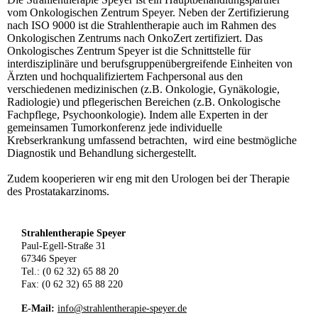
vom Onkologischen Zentrum Speyer. Neben der Zertifizierung
nach ISO 9000 ist die Strahlentherapie auch im Rahmen des
Onkologischen Zentrums nach OnkoZert zertifiziert. Das
Onkologisches Zentrum Speyer ist die Schnittstelle für
interdisziplinäre und berufsgruppenübergreifende Einheiten von
Ärzten und hochqualifiziertem Fachpersonal aus den
verschiedenen medizinischen (z.B. Onkologie, Gynäkologie,
Radiologie) und pflegerischen Bereichen (z.B. Onkologische
Fachpflege, Psychoonkologie). Indem alle Experten in der
gemeinsamen Tumorkonferenz jede individuelle
Krebserkrankung umfassend betrachten, wird eine bestmögliche
Diagnostik und Behandlung sichergestellt.
Zudem kooperieren wir eng mit den Urologen bei der Therapie
des Prostatakarzinoms.
Strahlentherapie Speyer
Paul-Egell-Straße 31
67346 Speyer
Tel.: (0 62 32) 65 88 20
Fax: (0 62 32) 65 88 220
E-Mail:
info@strahlentherapie-speyer.de